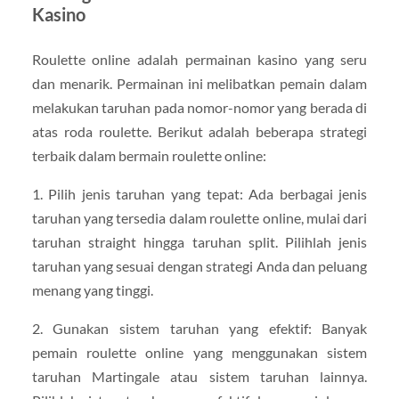
Kasino
Roulette online adalah permainan kasino yang seru
dan menarik. Permainan ini melibatkan pemain dalam
melakukan taruhan pada nomor-nomor yang berada di
atas roda roulette. Berikut adalah beberapa strategi
terbaik dalam bermain roulette online:
1. Pilih jenis taruhan yang tepat: Ada berbagai jenis
taruhan yang tersedia dalam roulette online, mulai dari
taruhan straight hingga taruhan split. Pilihlah jenis
taruhan yang sesuai dengan strategi Anda dan peluang
menang yang tinggi.
2. Gunakan sistem taruhan yang efektif: Banyak
pemain roulette online yang menggunakan sistem
taruhan Martingale atau sistem taruhan lainnya.