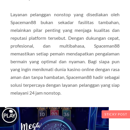
Layanan pelanggan nonstop yang disediakan oleh
Spaceman88 bukan sekadar fasilitas tambahan,
melainkan pilar penting yang menjaga kualitas dan
reputasi platform tersebut. Dengan dukungan cepat,
profesional, dan multibahasa, Spaceman88
memastikan setiap pemain mendapatkan pengalaman
bermain yang optimal dan nyaman. Bagi siapa pun
yang ingin menikmati dunia kasino online dengan rasa
aman dan tanpa hambatan, Spaceman88 hadir sebagai
solusi terpercaya dengan layanan pelanggan yang siap
melayani 24 jam nonstop.
STICKY POST