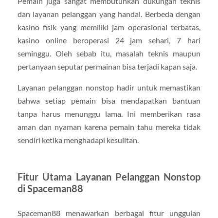
Pemain juga sangat membutuhkan dukungan teknis
dan layanan pelanggan yang handal. Berbeda dengan
kasino fisik yang memiliki jam operasional terbatas,
kasino online beroperasi 24 jam sehari, 7 hari
seminggu. Oleh sebab itu, masalah teknis maupun
pertanyaan seputar permainan bisa terjadi kapan saja.
Layanan pelanggan nonstop hadir untuk memastikan
bahwa setiap pemain bisa mendapatkan bantuan
tanpa harus menunggu lama. Ini memberikan rasa
aman dan nyaman karena pemain tahu mereka tidak
sendiri ketika menghadapi kesulitan.
Fitur Utama Layanan Pelanggan Nonstop
di Spaceman88
Spaceman88 menawarkan berbagai fitur unggulan