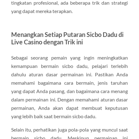
tingkatan profesional, ada beberapa trik dan strategi
yang dapat mereka terapkan.
Menangkan Setiap Putaran Sicbo Dadu di
Live Casino dengan Trik ini
Sebagai seorang pemain yang ingin meningkatkan
kemampuan bermain sicbo dadu, pelajari terlebih
dahulu aturan dasar permainan ini. Pastikan Anda
memahami bagaimana cara bermain, jenis taruhan
yang dapat Anda pasang, dan bagaimana cara menang
dalam permainan ini. Dengan memahami aturan dasar
permainan, Anda akan dapat membuat keputusan
yang lebih baik saat bermain sicbo dadu.
Selain itu, perhatikan juga pola-pola yang muncul saat
bermain sicbo dadu. Meskipun permainan ini