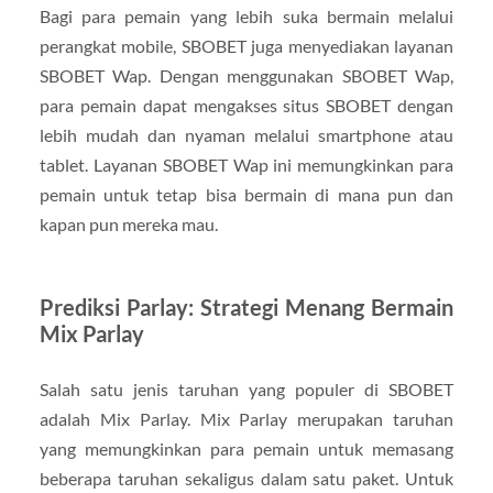
Bagi para pemain yang lebih suka bermain melalui
perangkat mobile, SBOBET juga menyediakan layanan
SBOBET Wap. Dengan menggunakan SBOBET Wap,
para pemain dapat mengakses situs SBOBET dengan
lebih mudah dan nyaman melalui smartphone atau
tablet. Layanan SBOBET Wap ini memungkinkan para
pemain untuk tetap bisa bermain di mana pun dan
kapan pun mereka mau.
Prediksi Parlay: Strategi Menang Bermain
Mix Parlay
Salah satu jenis taruhan yang populer di SBOBET
adalah Mix Parlay. Mix Parlay merupakan taruhan
yang memungkinkan para pemain untuk memasang
beberapa taruhan sekaligus dalam satu paket. Untuk