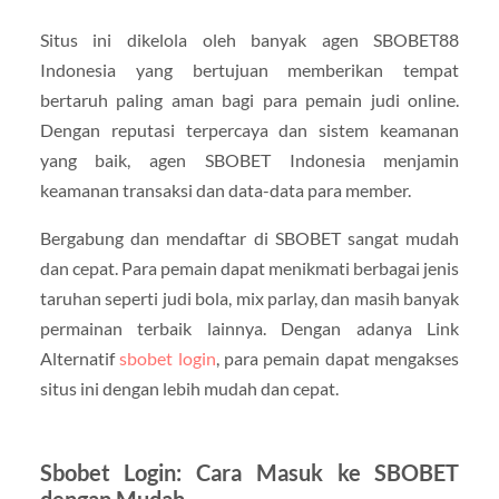
Situs ini dikelola oleh banyak agen SBOBET88
Indonesia yang bertujuan memberikan tempat
bertaruh paling aman bagi para pemain judi online.
Dengan reputasi terpercaya dan sistem keamanan
yang baik, agen SBOBET Indonesia menjamin
keamanan transaksi dan data-data para member.
Bergabung dan mendaftar di SBOBET sangat mudah
dan cepat. Para pemain dapat menikmati berbagai jenis
taruhan seperti judi bola, mix parlay, dan masih banyak
permainan terbaik lainnya. Dengan adanya Link
Alternatif
sbobet login
, para pemain dapat mengakses
situs ini dengan lebih mudah dan cepat.
Sbobet Login: Cara Masuk ke SBOBET
dengan Mudah