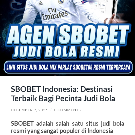
SBOBET Indonesia: Destinasi
Terbaik Bagi Pecinta Judi Bola
DECEMBER 9, 2025
/
0 COMMENTS
SBOBET adalah salah satu situs judi bola
resmi yang sangat populer di Indonesia