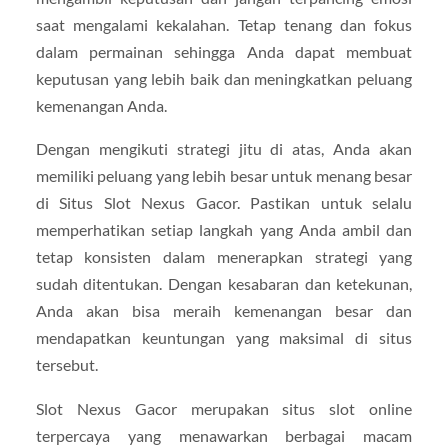
saat mengalami kekalahan. Tetap tenang dan fokus
dalam permainan sehingga Anda dapat membuat
keputusan yang lebih baik dan meningkatkan peluang
kemenangan Anda.
Dengan mengikuti strategi jitu di atas, Anda akan
memiliki peluang yang lebih besar untuk menang besar
di Situs Slot Nexus Gacor. Pastikan untuk selalu
memperhatikan setiap langkah yang Anda ambil dan
tetap konsisten dalam menerapkan strategi yang
sudah ditentukan. Dengan kesabaran dan ketekunan,
Anda akan bisa meraih kemenangan besar dan
mendapatkan keuntungan yang maksimal di situs
tersebut.
Slot Nexus Gacor merupakan situs slot online
terpercaya yang menawarkan berbagai macam