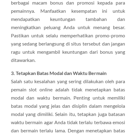
berbagai macam bonus dan promosi kepada para
pemainnya. Manfaatkan kesempatan ini untuk
mendapatkan keuntungan tambahan dan
meningkatkan peluang Anda untuk menang besar.
Pastikan untuk selalu memperhatikan promo-promo
yang sedang berlangsung di situs tersebut dan jangan
ragu untuk mengambil keuntungan dari bonus yang
ditawarkan.
3. Tetapkan Batas Modal dan Waktu Bermain
Salah satu kesalahan yang sering dilakukan oleh para
pemain slot online adalah tidak menetapkan batas
modal dan waktu bermain. Penting untuk memiliki
batas modal yang jelas dan disiplin dalam mengelola
modal yang dimiliki. Selain itu, tetapkan juga batasan
waktu bermain agar Anda tidak terlalu terbawa emosi
dan bermain terlalu lama. Dengan menetapkan batas