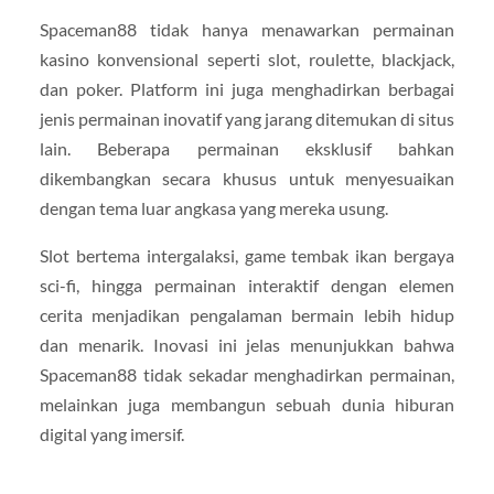
Spaceman88 tidak hanya menawarkan permainan
kasino konvensional seperti slot, roulette, blackjack,
dan poker. Platform ini juga menghadirkan berbagai
jenis permainan inovatif yang jarang ditemukan di situs
lain. Beberapa permainan eksklusif bahkan
dikembangkan secara khusus untuk menyesuaikan
dengan tema luar angkasa yang mereka usung.
Slot bertema intergalaksi, game tembak ikan bergaya
sci-fi, hingga permainan interaktif dengan elemen
cerita menjadikan pengalaman bermain lebih hidup
dan menarik. Inovasi ini jelas menunjukkan bahwa
Spaceman88 tidak sekadar menghadirkan permainan,
melainkan juga membangun sebuah dunia hiburan
digital yang imersif.