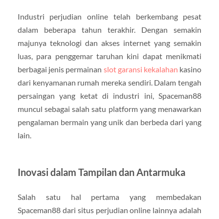
Industri perjudian online telah berkembang pesat
dalam beberapa tahun terakhir. Dengan semakin
majunya teknologi dan akses internet yang semakin
luas, para penggemar taruhan kini dapat menikmati
berbagai jenis permainan
slot garansi kekalahan
kasino
dari kenyamanan rumah mereka sendiri. Dalam tengah
persaingan yang ketat di industri ini, Spaceman88
muncul sebagai salah satu platform yang menawarkan
pengalaman bermain yang unik dan berbeda dari yang
lain.
Inovasi dalam Tampilan dan Antarmuka
Salah satu hal pertama yang membedakan
Spaceman88 dari situs perjudian online lainnya adalah