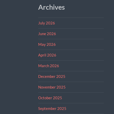
Archives
July 2026
June 2026
May 2026
April 2026
March 2026
December 2025
November 2025
October 2025
September 2025