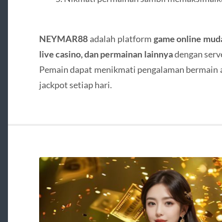
NEYMAR88
adalah platform
game online muda
live casino, dan permainan lainnya
dengan server
Pemain dapat menikmati pengalaman bermain a
jackpot setiap hari.