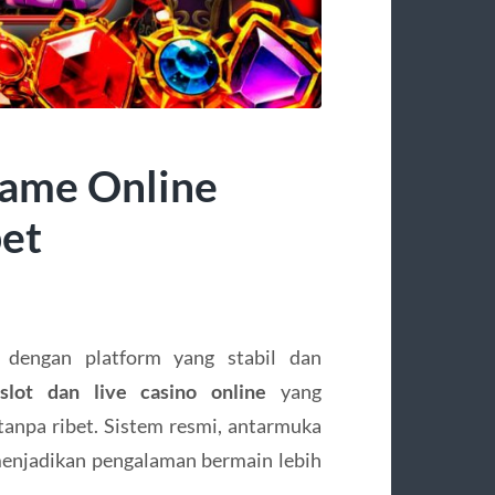
ame Online
et
dengan platform yang stabil dan
 slot dan live casino online
yang
npa ribet. Sistem resmi, antarmuka
enjadikan pengalaman bermain lebih