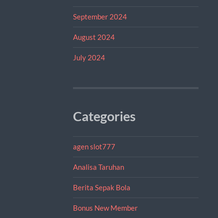
September 2024
August 2024
July 2024
Categories
agen slot777
Analisa Taruhan
Berita Sepak Bola
Bonus New Member