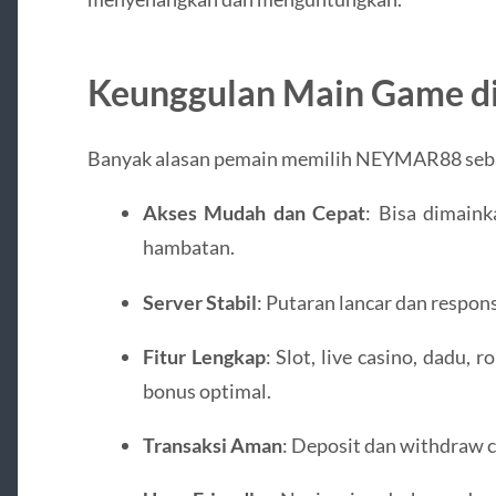
Keunggulan Main Game 
Banyak alasan pemain memilih NEYMAR88 seba
Akses Mudah dan Cepat
: Bisa dimain
hambatan.
Server Stabil
: Putaran lancar dan respons
Fitur Lengkap
: Slot, live casino, dadu, 
bonus optimal.
Transaksi Aman
: Deposit dan withdraw c