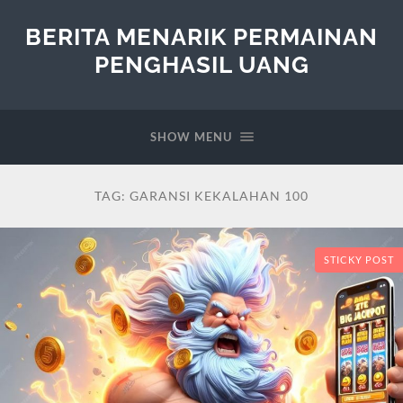
BERITA MENARIK PERMAINAN
PENGHASIL UANG
SHOW MENU
TAG:
GARANSI KEKALAHAN 100
STICKY POST