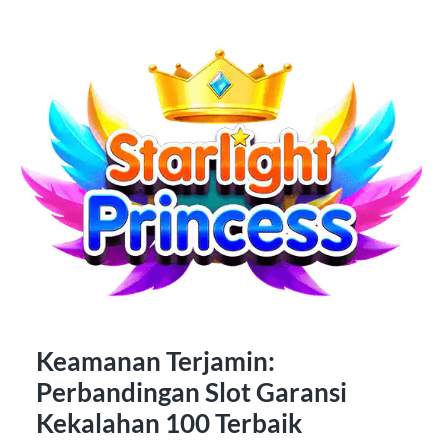
Keamanan Terjamin:
Perbandingan Slot Garansi
Kekalahan 100 Terbaik