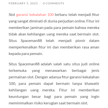
FEBRUARY 5, 2025
/
0 COMMENTS
Slot
garansi kekalahan 100
terbaru telah menjadi fitur
yang sangat diminati di dunia perjudian online. Fitur ini
memberikan jaminan pada para pemain bahwa mereka
tidak akan kehilangan uang mereka saat bermain slot.
Situs Spaceman88 telah menjadi pionir dalam
memperkenalkan fitur ini dan memberikan rasa aman
kepada para pemain.
Situs Spaceman88 adalah salah satu situs judi online
terkemuka yang menawarkan berbagai jenis
permainan slot. Dengan adanya fitur garansi kekalahan
100, para pemain dapat bermain tanpa khawatir
kehilangan uang mereka. Fitur ini memberikan
keuntungan besar bagi para pemain yang ingin
meminimalkan risiko kerugian saat bermain slot.