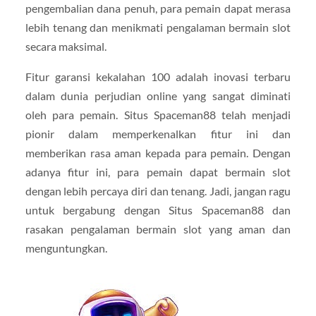
pengembalian dana penuh, para pemain dapat merasa
lebih tenang dan menikmati pengalaman bermain slot
secara maksimal.
Fitur garansi kekalahan 100 adalah inovasi terbaru
dalam dunia perjudian online yang sangat diminati
oleh para pemain. Situs Spaceman88 telah menjadi
pionir dalam memperkenalkan fitur ini dan
memberikan rasa aman kepada para pemain. Dengan
adanya fitur ini, para pemain dapat bermain slot
dengan lebih percaya diri dan tenang. Jadi, jangan ragu
untuk bergabung dengan Situs Spaceman88 dan
rasakan pengalaman bermain slot yang aman dan
menguntungkan.