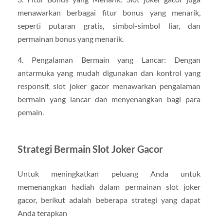
menawarkan berbagai fitur bonus yang menarik,
seperti putaran gratis, simbol-simbol liar, dan
permainan bonus yang menarik.
4. Pengalaman Bermain yang Lancar: Dengan
antarmuka yang mudah digunakan dan kontrol yang
responsif, slot joker gacor menawarkan pengalaman
bermain yang lancar dan menyenangkan bagi para
pemain.
Strategi Bermain Slot Joker Gacor
Untuk meningkatkan peluang Anda untuk
memenangkan hadiah dalam permainan slot joker
gacor, berikut adalah beberapa strategi yang dapat
Anda terapkan