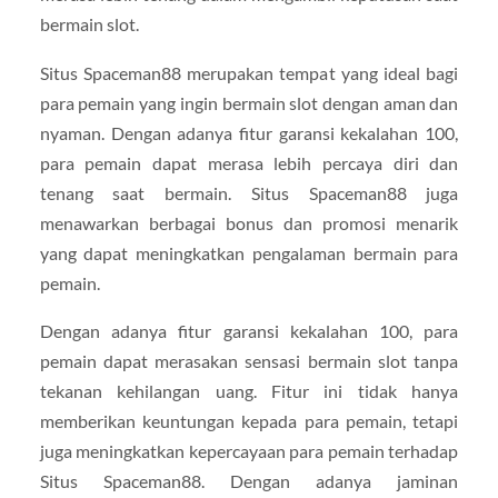
bermain slot.
Situs Spaceman88 merupakan tempat yang ideal bagi
para pemain yang ingin bermain slot dengan aman dan
nyaman. Dengan adanya fitur garansi kekalahan 100,
para pemain dapat merasa lebih percaya diri dan
tenang saat bermain. Situs Spaceman88 juga
menawarkan berbagai bonus dan promosi menarik
yang dapat meningkatkan pengalaman bermain para
pemain.
Dengan adanya fitur garansi kekalahan 100, para
pemain dapat merasakan sensasi bermain slot tanpa
tekanan kehilangan uang. Fitur ini tidak hanya
memberikan keuntungan kepada para pemain, tetapi
juga meningkatkan kepercayaan para pemain terhadap
Situs Spaceman88. Dengan adanya jaminan