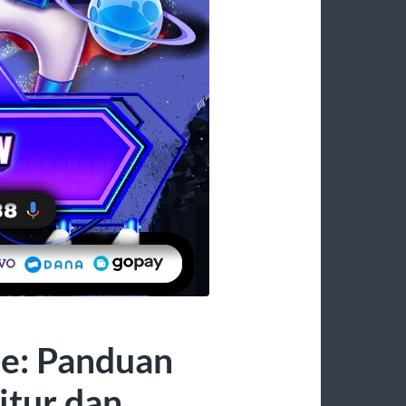
ne: Panduan
itur dan