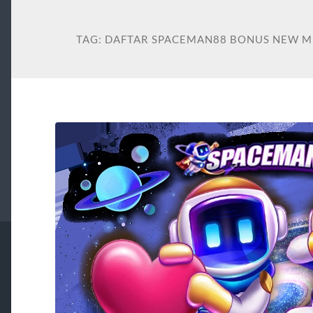
TAG:
DAFTAR SPACEMAN88 BONUS NEW M