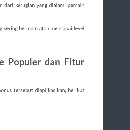
 dari kerugian yang dialami pemain
 sering bermain atau mencapai level
e Populer dan Fitur
nus tersebut diaplikasikan, berikut