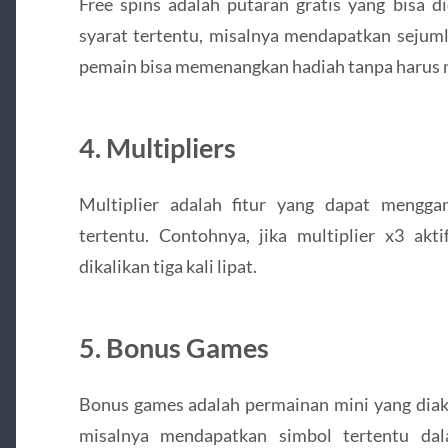
Free spins adalah putaran gratis yang bisa 
syarat tertentu, misalnya mendapatkan sejumla
pemain bisa memenangkan hadiah tanpa harus 
4. Multipliers
Multiplier adalah fitur yang dapat mengg
tertentu. Contohnya, jika multiplier x3 akt
dikalikan tiga kali lipat.
5. Bonus Games
Bonus games adalah permainan mini yang diakt
misalnya mendapatkan simbol tertentu da