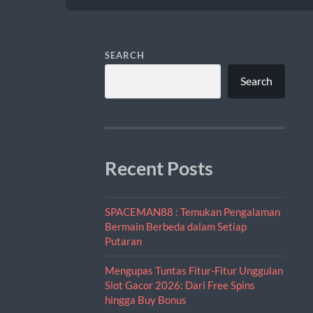
SEARCH
Search
Recent Posts
SPACEMAN88 : Temukan Pengalaman
Bermain Berbeda dalam Setiap
Putaran
Mengupas Tuntas Fitur-Fitur Unggulan
Slot Gacor 2026: Dari Free Spins
hingga Buy Bonus