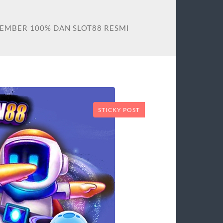
EMBER 100% DAN SLOT88 RESMI
STICKY POST