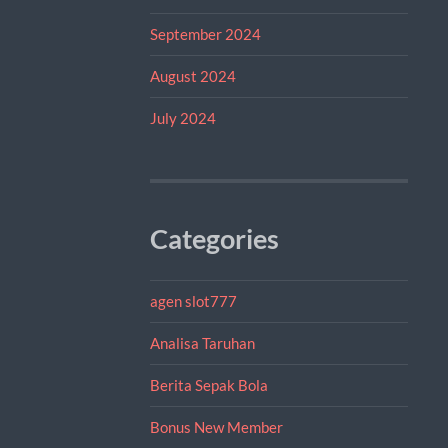
September 2024
August 2024
July 2024
Categories
agen slot777
Analisa Taruhan
Berita Sepak Bola
Bonus New Member