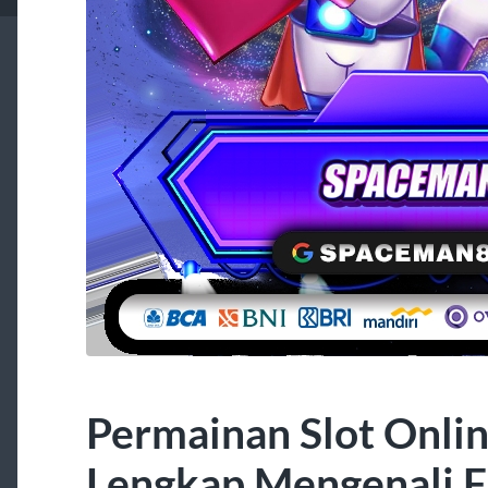
Permainan Slot Onli
Lengkap Mengenali F