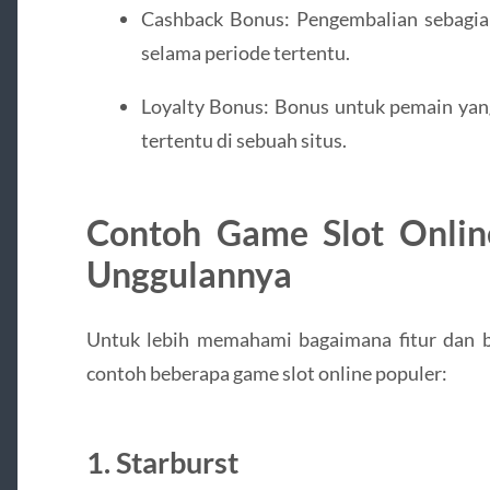
Cashback Bonus: Pengembalian sebagian
selama periode tertentu.
Loyalty Bonus: Bonus untuk pemain yang
tertentu di sebuah situs.
Contoh Game Slot Onlin
Unggulannya
Untuk lebih memahami bagaimana fitur dan bo
contoh beberapa game slot online populer:
1. Starburst