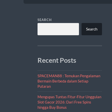
SEARCH
Search
Recent Posts
SPACEMAN88 : Temukan Pengalaman
Bermain Berbeda dalam Setiap
Putaran
Mengupas Tuntas Fitur-Fitur Unggulan
Slot Gacor 2026: Dari Free Spins
hingga Buy Bonus