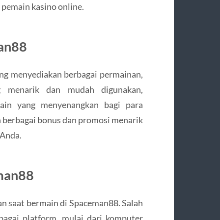
 pemain kasino online.
man88
ng menyediakan berbagai permainan,
g menarik dan mudah digunakan,
in yang menyenangkan bagi para
an berbagai bonus dan promosi menarik
 Anda.
eman88
n saat bermain di Spaceman88. Salah
agai platform, mulai dari komputer