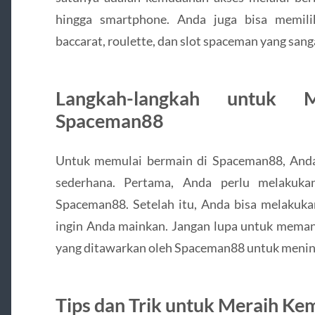
hingga smartphone. Anda juga bisa memili
baccarat, roulette, dan slot spaceman yang san
Langkah-langkah untuk 
Spaceman88
Untuk memulai bermain di Spaceman88, Anda
sederhana. Pertama, Anda perlu melakukan
Spaceman88. Setelah itu, Anda bisa melakuka
ingin Anda mainkan. Jangan lupa untuk meman
yang ditawarkan oleh Spaceman88 untuk meni
Tips dan Trik untuk Meraih Ke