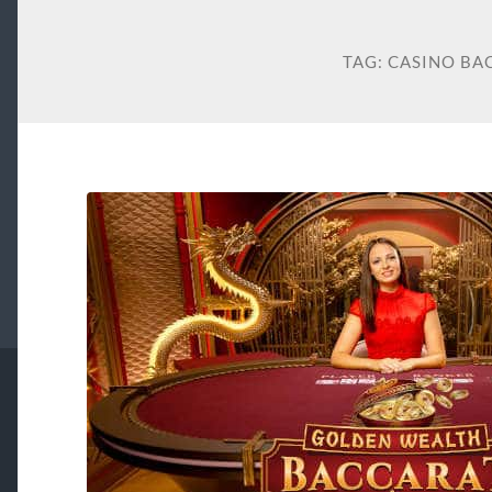
TAG:
CASINO BA