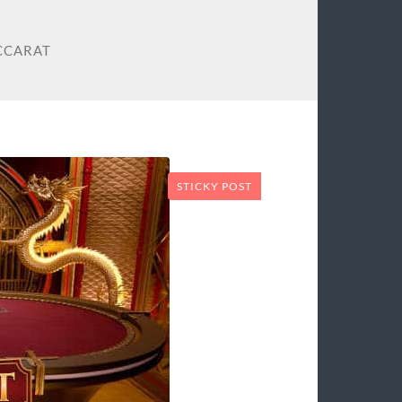
CCARAT
STICKY POST