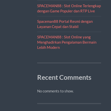
SPACEMAN88 : Slot Online Terlengkap
dengan Game Populer dan RTP Live
Spaceman88 Portal Resmi dengan
Layanan Cepat dan Stabil
SPACEMAN88 : Slot Online yang
Menghadirkan Pengalaman Bermain
Lebih Modern
Recent Comments
No comments to show.