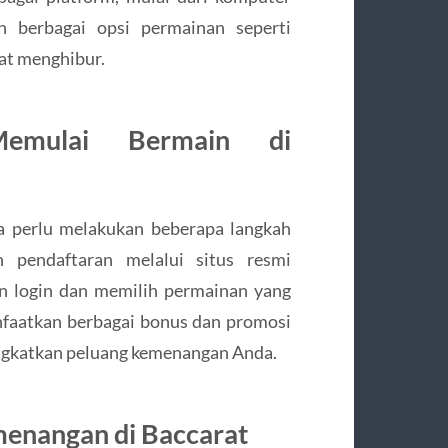
h berbagai opsi permainan seperti
gat menghibur.
Memulai Bermain di
 perlu melakukan beberapa langkah
 pendaftaran melalui situs resmi
n login dan memilih permainan yang
faatkan berbagai bonus dan promosi
ngkatkan peluang kemenangan Anda.
menangan di Baccarat