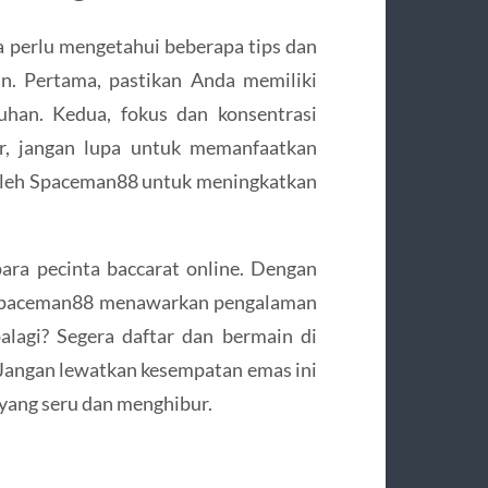
a perlu mengetahui beberapa tips dan
n. Pertama, pastikan Anda memiliki
uhan. Kedua, fokus dan konsentrasi
ir, jangan lupa untuk memanfaatkan
oleh Spaceman88 untuk meningkatkan
ara pecinta baccarat online. Dengan
, Spaceman88 menawarkan pengalaman
alagi? Segera daftar dan bermain di
angan lewatkan kesempatan emas ini
yang seru dan menghibur.