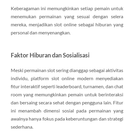
Keberagaman ini memungkinkan setiap pemain untuk
menemukan permainan yang sesuai dengan selera
mereka, menjadikan slot online sebagai hiburan yang
personal dan menyenangkan.
Faktor Hiburan dan Sosialisasi
Meski permainan slot sering dianggap sebagai aktivitas
individu, platform slot online modern menyediakan
fitur interaktif seperti leaderboard, turnamen, dan chat
room yang memungkinkan pemain untuk berinteraksi
dan bersaing secara sehat dengan pengguna lain. Fitur
ini menambah dimensi sosial pada permainan yang
awalnya hanya fokus pada keberuntungan dan strategi
sederhana.