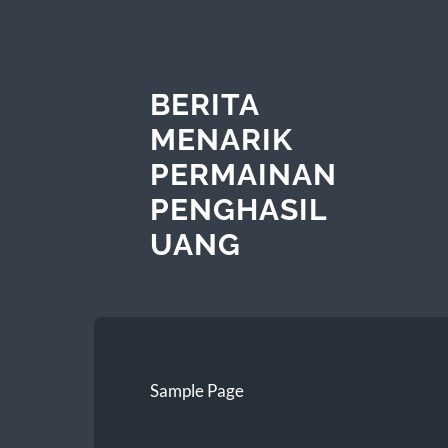
BERITA
MENARIK
PERMAINAN
PENGHASIL
UANG
Sample Page