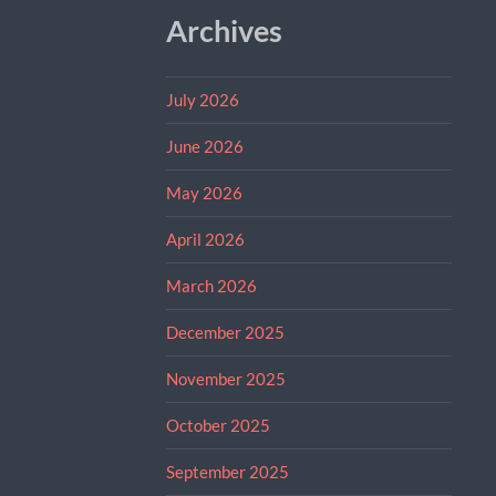
Archives
July 2026
June 2026
May 2026
April 2026
March 2026
December 2025
November 2025
October 2025
September 2025