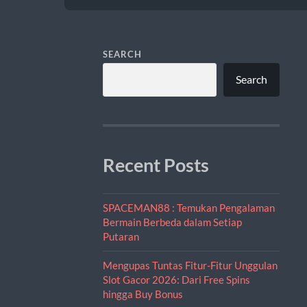
SEARCH
Search
Recent Posts
SPACEMAN88 : Temukan Pengalaman
Bermain Berbeda dalam Setiap
Putaran
Mengupas Tuntas Fitur-Fitur Unggulan
Slot Gacor 2026: Dari Free Spins
hingga Buy Bonus