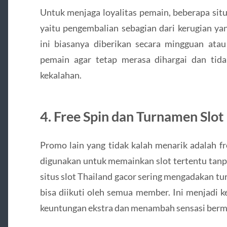
Untuk menjaga loyalitas pemain, beberapa sit
yaitu pengembalian sebagian dari kerugian ya
ini biasanya diberikan secara mingguan ata
pemain agar tetap merasa dihargai dan tida
kekalahan.
4. Free Spin dan Turnamen Slot
Promo lain yang tidak kalah menarik adalah fr
digunakan untuk memainkan slot tertentu tanpa
situs slot Thailand gacor sering mengadakan t
bisa diikuti oleh semua member. Ini menjadi
keuntungan ekstra dan menambah sensasi berm