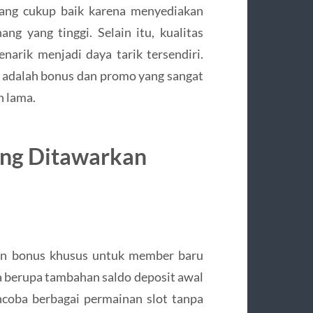
 yang cukup baik karena menyediakan
g yang tinggi. Selain itu, kualitas
narik menjadi daya tarik tersendiri.
i adalah bonus dan promo yang sangat
 lama.
ang Ditawarkan
kan bonus khusus untuk member baru
a berupa tambahan saldo deposit awal
ncoba berbagai permainan slot tanpa