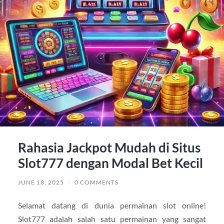
Rahasia Jackpot Mudah di Situs
Slot777 dengan Modal Bet Kecil
JUNE 18, 2025
/
0 COMMENTS
Selamat datang di dunia permainan slot online!
Slot777 adalah salah satu permainan yang sangat