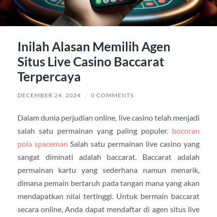
Inilah Alasan Memilih Agen
Situs Live Casino Baccarat
Terpercaya
DECEMBER 24, 2024
/
0 COMMENTS
Dalam dunia perjudian online, live casino telah menjadi
salah satu permainan yang paling populer.
bocoran
pola spaceman
Salah satu permainan live casino yang
sangat diminati adalah baccarat. Baccarat adalah
permainan kartu yang sederhana namun menarik,
dimana pemain bertaruh pada tangan mana yang akan
mendapatkan nilai tertinggi. Untuk bermain baccarat
secara online, Anda dapat mendaftar di agen situs live