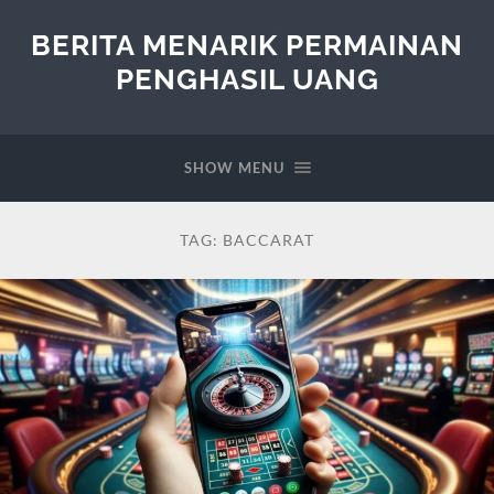
BERITA MENARIK PERMAINAN
PENGHASIL UANG
SHOW MENU
TAG:
BACCARAT