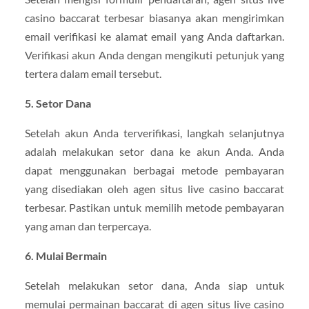
casino baccarat terbesar biasanya akan mengirimkan
email verifikasi ke alamat email yang Anda daftarkan.
Verifikasi akun Anda dengan mengikuti petunjuk yang
tertera dalam email tersebut.
5. Setor Dana
Setelah akun Anda terverifikasi, langkah selanjutnya
adalah melakukan setor dana ke akun Anda. Anda
dapat menggunakan berbagai metode pembayaran
yang disediakan oleh agen situs live casino baccarat
terbesar. Pastikan untuk memilih metode pembayaran
yang aman dan terpercaya.
6. Mulai Bermain
Setelah melakukan setor dana, Anda siap untuk
memulai permainan baccarat di agen situs live casino