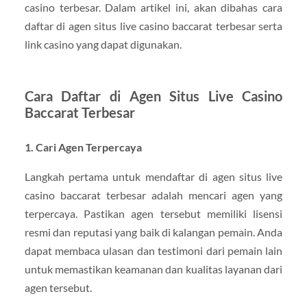
casino terbesar. Dalam artikel ini, akan dibahas cara
daftar di agen situs live casino baccarat terbesar serta
link casino yang dapat digunakan.
Cara Daftar di Agen Situs Live Casino
Baccarat Terbesar
1. Cari Agen Terpercaya
Langkah pertama untuk mendaftar di agen situs live
casino baccarat terbesar adalah mencari agen yang
terpercaya. Pastikan agen tersebut memiliki lisensi
resmi dan reputasi yang baik di kalangan pemain. Anda
dapat membaca ulasan dan testimoni dari pemain lain
untuk memastikan keamanan dan kualitas layanan dari
agen tersebut.